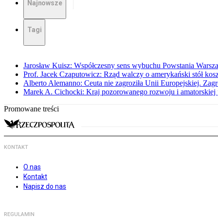
Najnowsze
Tagi
Jarosław Kuisz: Współczesny sens wybuchu Powstania Warsz
Prof. Jacek Czaputowicz: Rząd walczy o amerykański stół kos
Alberto Alemanno: Ceuta nie zagroziła Unii Europejskiej. Zagro
Marek A. Cichocki: Kraj pozorowanego rozwoju i amatorskiej 
Promowane treści
KONTAKT
O nas
Kontakt
Napisz do nas
REGULAMIN