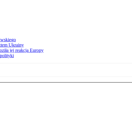
awskiego
ztem Ukrainy
ziła jej reakcja Europy
polityki