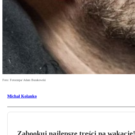
Foto: Fotorzepa/ Adam Burakowski
Michał Kolanko
Zabookuj najlepsze treści na wakacje