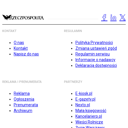
KONTAKT
REGULAMIN
O nas
Polityka Prywatności
Kontakt
Zmiana ustawień zgód
Napisz do nas
Regulamin serwisu
Informacje o nadawcy
Deklaracja dostępności
REKLAMA I PRENUMERATA
PARTNERZY
Reklama
E-kiosk.pl
Ogłoszenia
E-gazety.pl
Prenumerata
Nexto.pl
Archiwum
Mała księgowość
Kancelarierp.pl
Wieści Rolnicze
Życie Warszawy