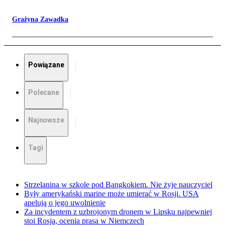
Grażyna Zawadka
Powiązane
Polecane
Najnowsze
Tagi
Strzelanina w szkole pod Bangkokiem. Nie żyje nauczyciel
Były amerykański marine może umierać w Rosji. USA
apelują o jego uwolnienie
Za incydentem z uzbrojonym dronem w Lipsku najpewniej
stoi Rosja, ocenia prasa w Niemczech