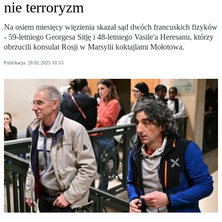
nie terroryzm
Na osiem miesięcy więzienia skazał sąd dwóch francuskich fizyków
- 59-letniego Georgesa Sitję i 48-letniego Vasile'a Heresanu, którzy
obrzucili konsulat Rosji w Marsylii koktajlami Mołotowa.
Publikacja:
28.02.2025 10:53