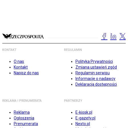
KONTAKT
REGULAMIN
O nas
Polityka Prywatności
Kontakt
Zmiana ustawień zgód
Napisz do nas
Regulamin serwisu
Informacje o nadawcy
Deklaracja dostępności
REKLAMA I PRENUMERATA
PARTNERZY
Reklama
E-kiosk.pl
Ogłoszenia
E-gazety.pl
Prenumerata
Nexto.pl