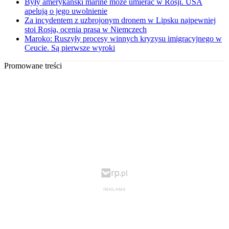
Były amerykański marine może umierać w Rosji. USA
apelują o jego uwolnienie
Za incydentem z uzbrojonym dronem w Lipsku najpewniej
stoi Rosja, ocenia prasa w Niemczech
Maroko: Ruszyły procesy winnych kryzysu imigracyjnego w
Ceucie. Są pierwsze wyroki
Promowane treści