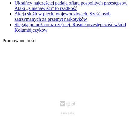
Ukraińcy najczęściej padają ofiarą pospolitych przestępstw.
Ataki „z nienawiści” to rzadkość
Akcja służb w pięciu województwach. Sześć osób
zatrzymanych za przemyt narkotyków
Sięgają po nóż coraz częściej. Rośnie przestępczość wśród
Kolumbijczyków
Promowane treści