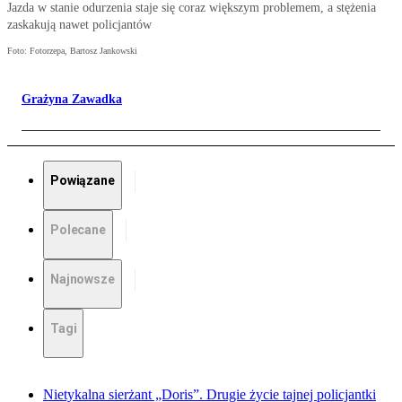
Jazda w stanie odurzenia staje się coraz większym problemem, a stężenia
zaskakują nawet policjantów
Foto: Fotorzepa, Bartosz Jankowski
Grażyna Zawadka
Powiązane
Polecane
Najnowsze
Tagi
Nietykalna sierżant „Doris”. Drugie życie tajnej policjantki