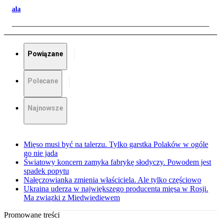
ala
Powiązane
Polecane
Najnowsze
Mięso musi być na talerzu. Tylko garstka Polaków w ogóle
go nie jada
Światowy koncern zamyka fabrykę słodyczy. Powodem jest
spadek popytu
Nałęczowianka zmienia właściciela. Ale tylko częściowo
Ukraina uderza w największego producenta mięsa w Rosji.
Ma związki z Miedwiediewem
Promowane treści