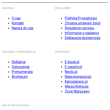
KONTAKT
REGULAMIN
O nas
Polityka Prywatności
Kontakt
Zmiana ustawień zgód
Napisz do nas
Regulamin serwisu
Informacje o nadawcy
Deklaracja dostępności
REKLAMA I PRENUMERATA
PARTNERZY
Reklama
E-kiosk.pl
Ogłoszenia
E-gazety.pl
Prenumerata
Nexto.pl
Archiwum
Mała księgowość
Kancelarierp.pl
Wieści Rolnicze
Życie Warszawy
NASZE WYDARZENIA