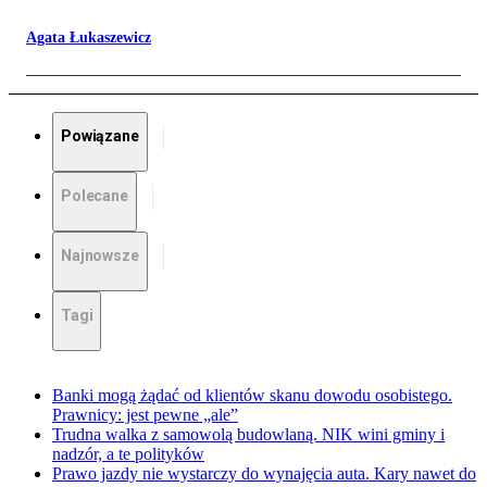
Agata Łukaszewicz
Powiązane
Polecane
Najnowsze
Tagi
Banki mogą żądać od klientów skanu dowodu osobistego.
Prawnicy: jest pewne „ale”
Trudna walka z samowolą budowlaną. NIK wini gminy i
nadzór, a te polityków
Prawo jazdy nie wystarczy do wynajęcia auta. Kary nawet do