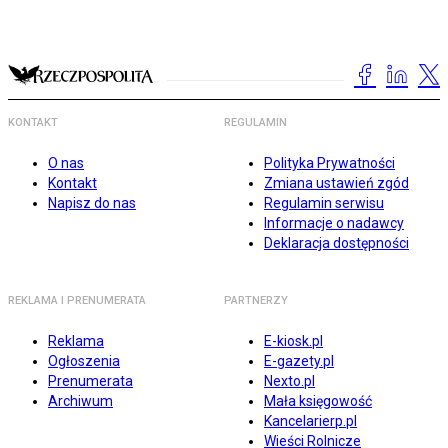
KONTAKT
REGULAMIN
O nas
Polityka Prywatności
Kontakt
Zmiana ustawień zgód
Napisz do nas
Regulamin serwisu
Informacje o nadawcy
Deklaracja dostępności
REKLAMA I PRENUMERATA
PARTNERZY
Reklama
E-kiosk.pl
Ogłoszenia
E-gazety.pl
Prenumerata
Nexto.pl
Archiwum
Mała księgowość
Kancelarierp.pl
Wieści Rolnicze