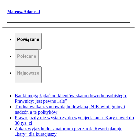
Mateusz Adamski
Powiązane
Polecane
Najnowsze
Banki mogą żądać od klientów skanu dowodu osobistego.
Prawnicy: jest pewne „ale”
Trudna walka z samowolą budowlaną. NIK wini gminy i
nadzór, a te polityków
Prawo jazdy nie wystarczy do wynajęcia auta. Kary nawet do
30 tys. zł
Zakaz wyjazdu do sanatorium przez rok. Resort planuje
„kary” dla kuracjuszy