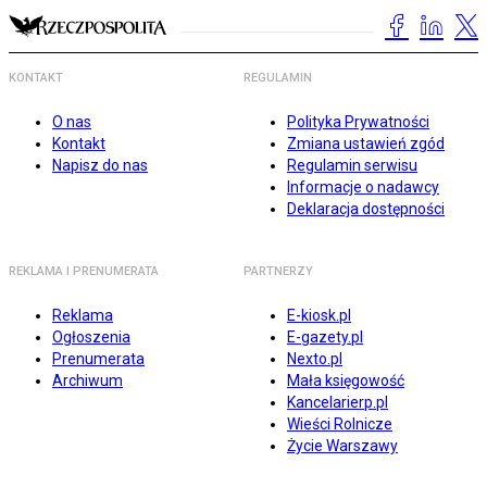
KONTAKT
REGULAMIN
O nas
Polityka Prywatności
Kontakt
Zmiana ustawień zgód
Napisz do nas
Regulamin serwisu
Informacje o nadawcy
Deklaracja dostępności
REKLAMA I PRENUMERATA
PARTNERZY
Reklama
E-kiosk.pl
Ogłoszenia
E-gazety.pl
Prenumerata
Nexto.pl
Archiwum
Mała księgowość
Kancelarierp.pl
Wieści Rolnicze
Życie Warszawy