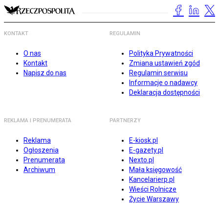
KONTAKT
REGULAMIN
O nas
Polityka Prywatności
Kontakt
Zmiana ustawień zgód
Napisz do nas
Regulamin serwisu
Informacje o nadawcy
Deklaracja dostępności
REKLAMA I PRENUMERATA
PARTNERZY
Reklama
E-kiosk.pl
Ogłoszenia
E-gazety.pl
Prenumerata
Nexto.pl
Archiwum
Mała księgowość
Kancelarierp.pl
Wieści Rolnicze
Życie Warszawy