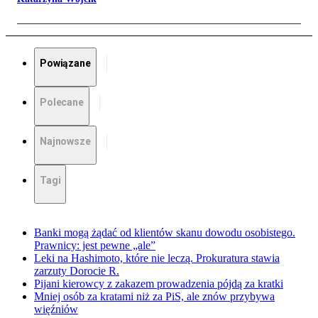
Powiązane
Polecane
Najnowsze
Tagi
Banki mogą żądać od klientów skanu dowodu osobistego.
Prawnicy: jest pewne „ale”
Leki na Hashimoto, które nie leczą. Prokuratura stawia
zarzuty Dorocie R.
Pijani kierowcy z zakazem prowadzenia pójdą za kratki
Mniej osób za kratami niż za PiS, ale znów przybywa
więźniów