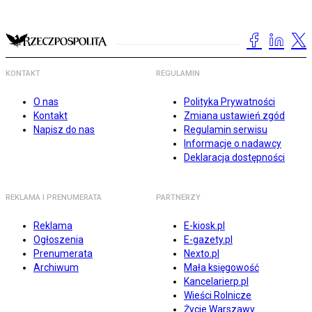
KONTAKT
REGULAMIN
O nas
Polityka Prywatności
Kontakt
Zmiana ustawień zgód
Napisz do nas
Regulamin serwisu
Informacje o nadawcy
Deklaracja dostępności
REKLAMA I PRENUMERATA
PARTNERZY
Reklama
E-kiosk.pl
Ogłoszenia
E-gazety.pl
Prenumerata
Nexto.pl
Archiwum
Mała księgowość
Kancelarierp.pl
Wieści Rolnicze
Życie Warszawy