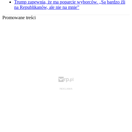
Trump zapewnia, że ma poparcie wyborców. „Są bardzo źli
na Republikanów, ale nie na mnie”
Promowane treści