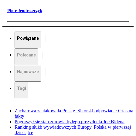
Piotr Jendroszczyk
Powiązane
Polecane
Najnowsze
Tagi
Zacharowa zaatakowała Polskę. Sikorski odpowiada: Czas na
fakty
Pogorszył się stan zdrowia byłego prezydenta Joe Bidena
Ranking służb wywiadowczych Europy. Polska w pierwszej
dziesiątce