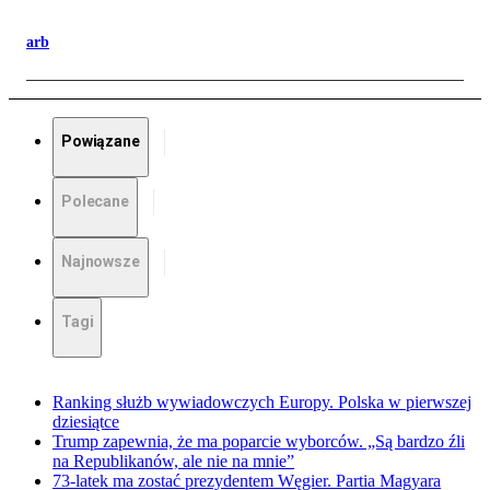
arb
Powiązane
Polecane
Najnowsze
Tagi
Ranking służb wywiadowczych Europy. Polska w pierwszej
dziesiątce
Trump zapewnia, że ma poparcie wyborców. „Są bardzo źli
na Republikanów, ale nie na mnie”
73-latek ma zostać prezydentem Węgier. Partia Magyara