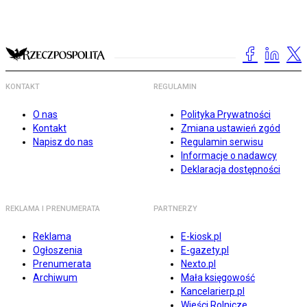
KONTAKT
REGULAMIN
O nas
Polityka Prywatności
Kontakt
Zmiana ustawień zgód
Napisz do nas
Regulamin serwisu
Informacje o nadawcy
Deklaracja dostępności
REKLAMA I PRENUMERATA
PARTNERZY
Reklama
E-kiosk.pl
Ogłoszenia
E-gazety.pl
Prenumerata
Nexto.pl
Archiwum
Mała księgowość
Kancelarierp.pl
Wieści Rolnicze