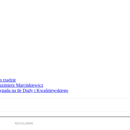
 rządzie
azimierz Marcinkiewicz
ypada na tle Dudy i Kwaśniewskiego
REGULAMIN