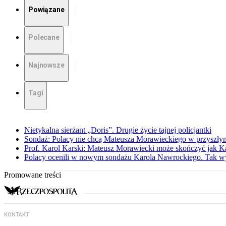
Powiązane
Polecane
Najnowsze
Tagi
Nietykalna sierżant „Doris”. Drugie życie tajnej policjantki
Sondaż: Polacy nie chcą Mateusza Morawieckiego w przyszłym
Prof. Karol Karski: Mateusz Morawiecki może skończyć jak K
Polacy ocenili w nowym sondażu Karola Nawrockiego. Tak w
Promowane treści
KONTAKT