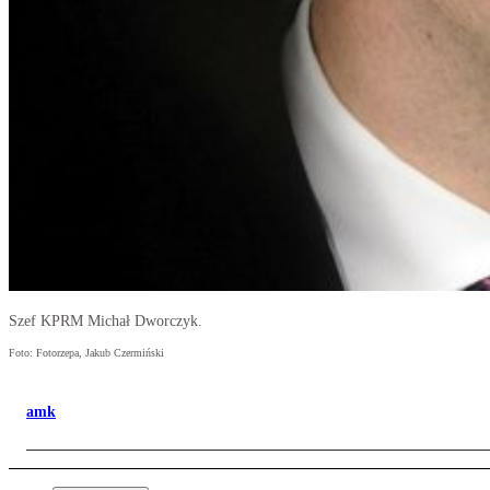
Szef KPRM Michał Dworczyk.
Foto: Fotorzepa, Jakub Czermiński
amk