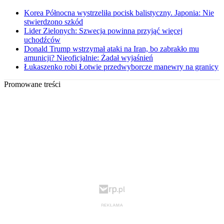
Korea Północna wystrzeliła pocisk balistyczny. Japonia: Nie
stwierdzono szkód
Lider Zielonych: Szwecja powinna przyjąć więcej
uchodźców
Donald Trump wstrzymał ataki na Iran, bo zabrakło mu
amunicji? Nieoficjalnie: Żadał wyjaśnień
Łukaszenko robi Łotwie przedwyborcze manewry na granicy
Promowane treści