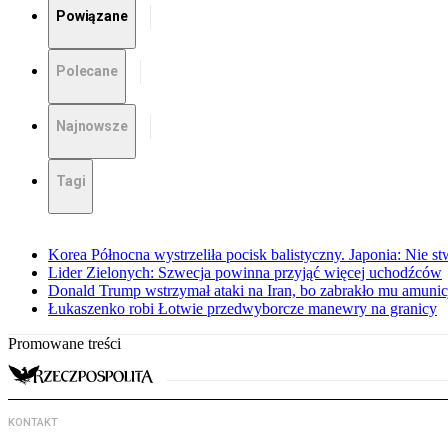
Powiązane
Polecane
Najnowsze
Tagi
Korea Północna wystrzeliła pocisk balistyczny. Japonia: Nie s
Lider Zielonych: Szwecja powinna przyjąć więcej uchodźców
Donald Trump wstrzymał ataki na Iran, bo zabrakło mu amunicj
Łukaszenko robi Łotwie przedwyborcze manewry na granicy
Promowane treści
KONTAKT