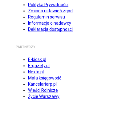
Polityka Prywatności
Zmiana ustawień zgód
Regulamin serwisu
Informacje o nadawcy
Deklaracja dostępności
PARTNERZY
E-kiosk.pl
E-gazety.pl
Nexto.pl
Mała księgowość
Kancelarierp.pl
Wieści Rolnicze
Życie Warszawy