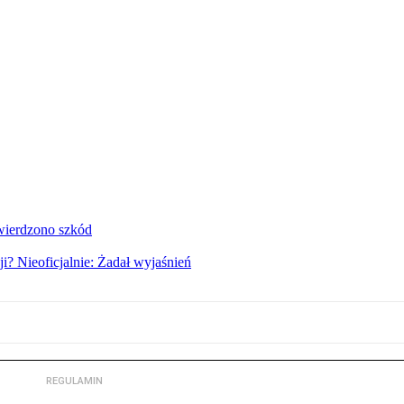
twierdzono szkód
i? Nieoficjalnie: Żadał wyjaśnień
REGULAMIN