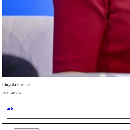
Chrystia Freeland
Foto: PAP/EPA
arb