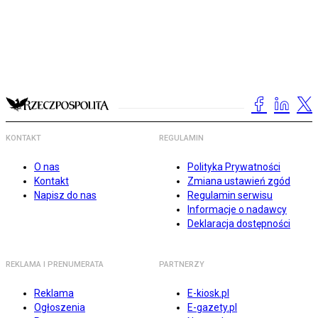
KONTAKT
REGULAMIN
O nas
Polityka Prywatności
Kontakt
Zmiana ustawień zgód
Napisz do nas
Regulamin serwisu
Informacje o nadawcy
Deklaracja dostępności
REKLAMA I PRENUMERATA
PARTNERZY
Reklama
E-kiosk.pl
Ogłoszenia
E-gazety.pl