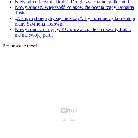
Nietykalna sierżant „Doris”. Drugie życie tajnej policjantki
Nowy sondaż. Większość Polaków źle ocenia rządy Donalda
Tuska
„Z zupy rybnej ryby się nie złoży”. Byli premierzy komentują
plany Szymona Hołowni
Nowy sondaż partyjny. KO prowadzi, ale co czwarty Polak
nie ma swojej partii
Promowane treści