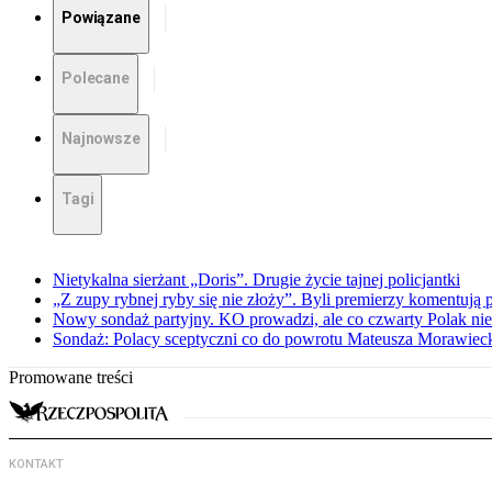
Powiązane
Polecane
Najnowsze
Tagi
Nietykalna sierżant „Doris”. Drugie życie tajnej policjantki
„Z zupy rybnej ryby się nie złoży”. Byli premierzy komentuj
Nowy sondaż partyjny. KO prowadzi, ale co czwarty Polak nie 
Sondaż: Polacy sceptyczni co do powrotu Mateusza Morawiec
Promowane treści
KONTAKT