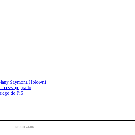
ą plany Szymona Hołowni
ma swojej partii
kiego do PiS
REGULAMIN