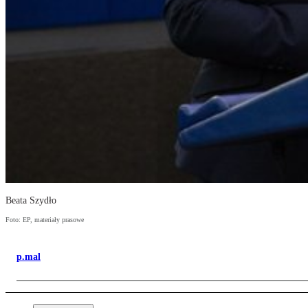
Beata Szydło
Foto: EP, materiały prasowe
p.mal