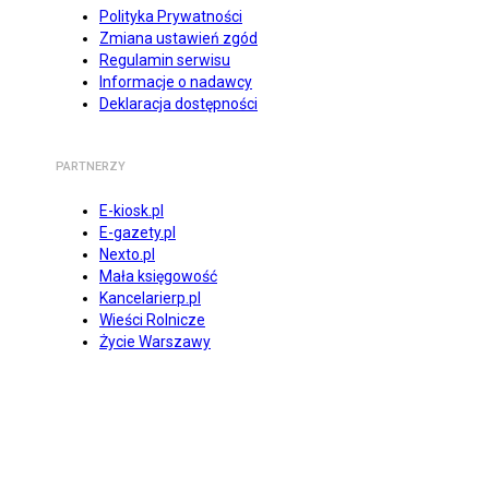
Polityka Prywatności
Zmiana ustawień zgód
Regulamin serwisu
Informacje o nadawcy
Deklaracja dostępności
PARTNERZY
E-kiosk.pl
E-gazety.pl
Nexto.pl
Mała księgowość
Kancelarierp.pl
Wieści Rolnicze
Życie Warszawy