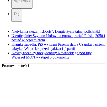
Najnowsze
Tagi
Nietykalna sierżant „Doris”. Drugie życie tajnej policjantki
Nieoficjalnie: Szymon Hołownia gotów przejąć Polskę 2050 i
zostać wicepremierem
Klamka zapadła, PiS wymieni Przemysława Czarnka i zmieni
taktykę. Widać lęk przed „jakizacją” partii
Koszty rocznicy prezydentury Nawrockiego pod lupą.
Wiceszef MON wystąpił o dokumenty
Promowane treści