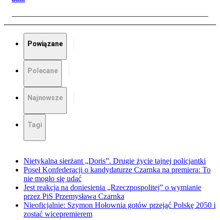
Powiązane
Polecane
Najnowsze
Tagi
Nietykalna sierżant „Doris”. Drugie życie tajnej policjantki
Poseł Konfederacji o kandydaturze Czarnka na premiera: To
nie mogło się udać
Jest reakcja na doniesienia „Rzeczpospolitej” o wymianie
przez PiS Przemysława Czarnka
Nieoficjalnie: Szymon Hołownia gotów przejąć Polskę 2050 i
zostać wicepremierem