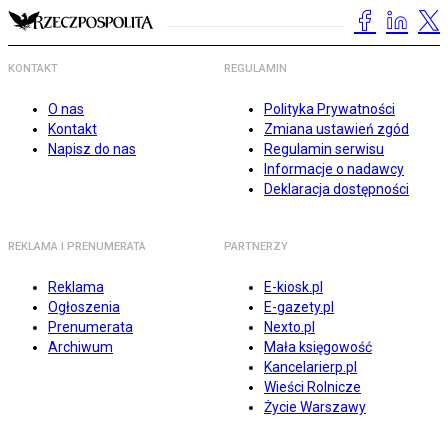
KONTAKT
REGULAMIN
O nas
Polityka Prywatności
Kontakt
Zmiana ustawień zgód
Napisz do nas
Regulamin serwisu
Informacje o nadawcy
Deklaracja dostępności
REKLAMA I PRENUMERATA
PARTNERZY
Reklama
E-kiosk.pl
Ogłoszenia
E-gazety.pl
Prenumerata
Nexto.pl
Archiwum
Mała księgowość
Kancelarierp.pl
Wieści Rolnicze
Życie Warszawy