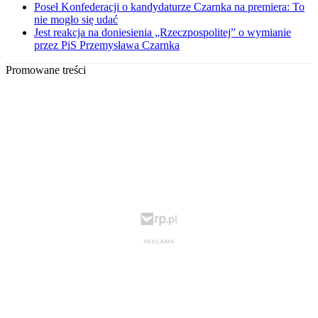
Poseł Konfederacji o kandydaturze Czarnka na premiera: To
nie mogło się udać
Jest reakcja na doniesienia „Rzeczpospolitej” o wymianie
przez PiS Przemysława Czarnka
Promowane treści