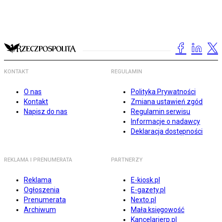
KONTAKT
REGULAMIN
O nas
Polityka Prywatności
Kontakt
Zmiana ustawień zgód
Napisz do nas
Regulamin serwisu
Informacje o nadawcy
Deklaracja dostępności
REKLAMA I PRENUMERATA
PARTNERZY
Reklama
E-kiosk.pl
Ogłoszenia
E-gazety.pl
Prenumerata
Nexto.pl
Archiwum
Mała księgowość
Kancelarierp.pl