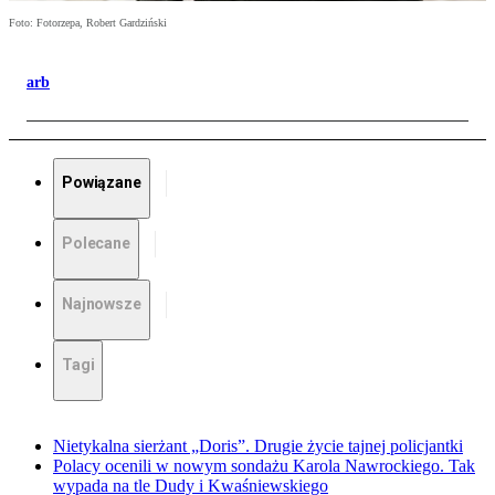
Foto: Fotorzepa, Robert Gardziński
arb
Powiązane
Polecane
Najnowsze
Tagi
Nietykalna sierżant „Doris”. Drugie życie tajnej policjantki
Polacy ocenili w nowym sondażu Karola Nawrockiego. Tak
wypada na tle Dudy i Kwaśniewskiego