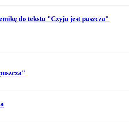
emikę do tekstu "Czyja jest puszcza"
 puszcza"
za