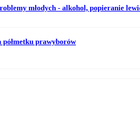
roblemy młodych - alkohol, popieranie lewi
na półmetku prawyborów
ra
Chodzi o zabicie kogoś