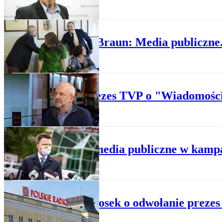
KRAJ
Juliusz Braun: Media publiczne
KRAJ
Były prezes TVP o "Wiadomości
WYDARZENIA
Spór o media publiczne w kampa
KRAJ
Jest wniosek o odwołanie prezes