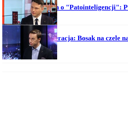
Mentzen o "Patointeligencji": P
WYDARZENIA
Konfederacja: Bosak na czele 
POLITYKA
ABW zatrzymała Jacka Międla
WYDARZENIA
Bosak: "Aborcja" to eufemizm. 