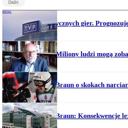
Osoby
MEDIA
TVP w ogniu politycznych gier. Prognozuje 
POLITYKA
Braun: Miliony ludzi mogą zoba
PUBLICYSTYKA
Juliusz Braun o skokach narcia
PUBLICYSTYKA
Juliusz Braun: Konsekwencje l