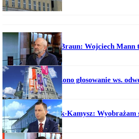
KRAJ
Juliusz Braun: Wojciech Mann t
KRAJ
Zarządzono głosowanie ws. odw
WYDARZENIA
Kosiniak-Kamysz: Wyobrażam s
POLITYKA