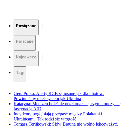
Powiązane
Polecane
Najnowsze
Tagi
Gen. Polko: Alerty RCB są pisane jak dla idiotów.
Powinniśmy mieć system jak Ukraina
Kataryna: Mentzen boleśnie przekonał się, czym kończy się
fascynacja AfD
Incydenty pogłębiają przepaść między Polakami i
Ukraińcami. Tak rodzi się wrogość
Tomasz Terlikowski: Słów Brauna nie wolno lekceważyć.