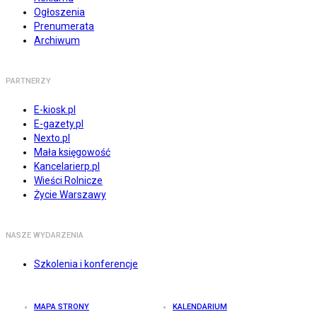
Ogłoszenia
Prenumerata
Archiwum
PARTNERZY
E-kiosk.pl
E-gazety.pl
Nexto.pl
Mała księgowość
Kancelarierp.pl
Wieści Rolnicze
Życie Warszawy
NASZE WYDARZENIA
Szkolenia i konferencje
MAPA STRONY
KALENDARIUM