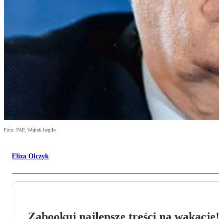
Foto: PAP, Wojtek Jargiło
Eliza Olczyk
Zabookuj najlepsze treści na wakacje