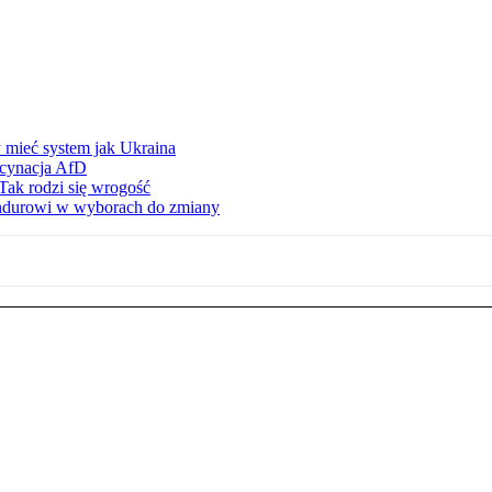
 mieć system jak Ukraina
scynacja AfD
Tak rodzi się wrogość
ndurowi w wyborach do zmiany