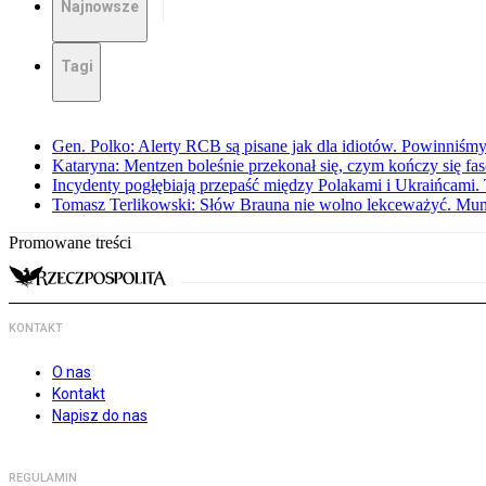
Najnowsze
Tagi
Gen. Polko: Alerty RCB są pisane jak dla idiotów. Powinniśmy
Kataryna: Mentzen boleśnie przekonał się, czym kończy się fa
Incydenty pogłębiają przepaść między Polakami i Ukraińcami. 
Tomasz Terlikowski: Słów Brauna nie wolno lekceważyć. Mu
Promowane treści
KONTAKT
O nas
Kontakt
Napisz do nas
REGULAMIN