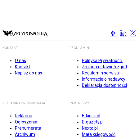
KONTAKT
REGULAMIN
O nas
Polityka Prywatności
Kontakt
Zmiana ustawień zgód
Napisz do nas
Regulamin serwisu
Informacje o nadawcy
Deklaracja dostępności
REKLAMA I PRENUMERATA
PARTNERZY
Reklama
E-kiosk.pl
Ogłoszenia
E-gazety.pl
Prenumerata
Nexto.pl
Archiwum
Mała księgowość