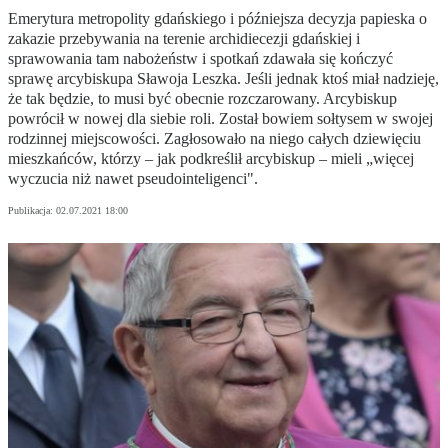
Emerytura metropolity gdańskiego i późniejsza decyzja papieska o
zakazie przebywania na terenie archidiecezji gdańskiej i
sprawowania tam nabożeństw i spotkań zdawała się kończyć
sprawę arcybiskupa Sławoja Leszka. Jeśli jednak ktoś miał nadzieję,
że tak będzie, to musi być obecnie rozczarowany. Arcybiskup
powrócił w nowej dla siebie roli. Został bowiem sołtysem w swojej
rodzinnej miejscowości. Zagłosowało na niego całych dziewięciu
mieszkańców, którzy – jak podkreślił arcybiskup – mieli „więcej
wyczucia niż nawet pseudointeligenci".
Publikacja:
02.07.2021 18:00