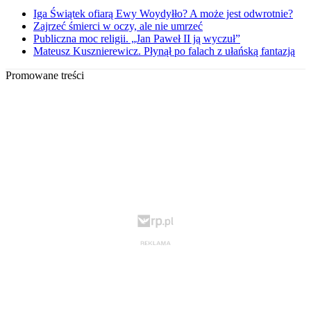
Iga Świątek ofiarą Ewy Woydyłło? A może jest odwrotnie?
Zajrzeć śmierci w oczy, ale nie umrzeć
Publiczna moc religii. „Jan Paweł II ją wyczuł”
Mateusz Kusznierewicz. Płynął po falach z ułańską fantazją
Promowane treści