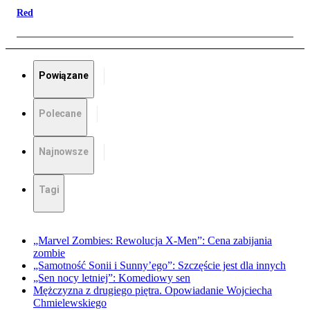
Red
Powiązane
Polecane
Najnowsze
Tagi
„Marvel Zombies: Rewolucja X-Men”: Cena zabijania
zombie
„Samotność Sonii i Sunny’ego”: Szczęście jest dla innych
„Sen nocy letniej”: Komediowy sen
Mężczyzna z drugiego piętra. Opowiadanie Wojciecha
Chmielewskiego