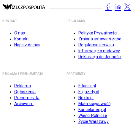
KONTAKT
REGULAMIN
O nas
Polityka Prywatności
Kontakt
Zmiana ustawień zgód
Napisz do nas
Regulamin serwisu
Informacje o nadawcy
Deklaracja dostępności
REKLAMA I PRENUMERATA
PARTNERZY
Reklama
E-kiosk.pl
Ogłoszenia
E-gazety.pl
Prenumerata
Nexto.pl
Archiwum
Mała księgowość
Kancelarierp.pl
Wieści Rolnicze
Życie Warszawy