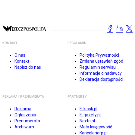
KONTAKT
REGULAMIN
O nas
Polityka Prywatności
Kontakt
Zmiana ustawień zgód
Napisz do nas
Regulamin serwisu
Informacje o nadawcy
Deklaracja dostępności
REKLAMA I PRENUMERATA
PARTNERZY
Reklama
E-kiosk.pl
Ogłoszenia
E-gazety.pl
Prenumerata
Nexto.pl
Archiwum
Mała księgowość
Kancelarierp.pl