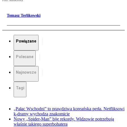
Foto: AdobeStock
Tomasz Terlikowski
Powiązane
Polecane
Najnowsze
Tagi
„Pałac Wschodni” to prawdziwa koreańska perła. Netfliksowi
k-dramy wychodzą znakomicie
Nowy „Spider-Man” bije rekordy. Widzowie potrzebują
właśnie takiego superbohatera