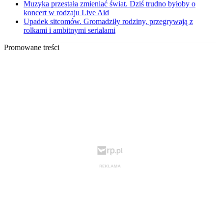
Muzyka przestała zmieniać świat. Dziś trudno byłoby o
koncert w rodzaju Live Aid
Upadek sitcomów. Gromadziły rodziny, przegrywają z
rolkami i ambitnymi serialami
Promowane treści