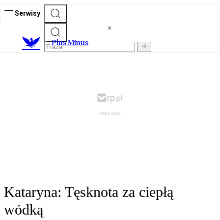
Serwisy
Plus Minus
Kataryna: Tęsknota za ciepłą
wódką