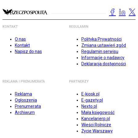
KONTAKT
REGULAMIN
O nas
Polityka Prywatności
Kontakt
Zmiana ustawień zgód
Napisz do nas
Regulamin serwisu
Informacje o nadawcy
Deklaracja dostępności
REKLAMA I PRENUMERATA
PARTNERZY
Reklama
E-kiosk.pl
Ogłoszenia
E-gazety.pl
Prenumerata
Nexto.pl
Archiwum
Mała księgowość
Kancelarierp.pl
Wieści Rolnicze
Życie Warszawy