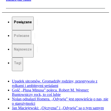
Powiązane
Polecane
Najnowsze
Tagi
Upadek sitcomów. Gromadziły rodziny, przegrywają z
rolkami i ambitnymi serialami
Gość „Plusa Minusa” poleca. Robert M. Wegner:
Buntowniczy rock, to coś lubię
Nolan odnalazł Homera. „Odyseja” jest opowieścią o nas, nie
o starożytności
Jan Maciejewski: „Ojczyzna” i „Odyseja” są o tym samym