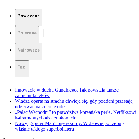
Powiązane
Polecane
Najnowsze
Tagi
Innowacje w duchu Gandhiego. Tak powstają tańsze
zamienniki leków
Władza oparta na strachu chwieje się, gdy poddani przestają
odgrywać narzucone role
„Pałac Wschodni” to prawdziwa koreańska perła. Netfliksowi
k-dramy wychodzą znakomicie
Nowy „Spider-Man” bije rekordy. Widzowie potrzebują
właśnie takiego superbohatera