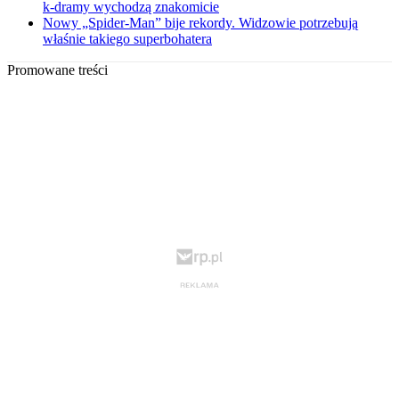
k-dramy wychodzą znakomicie
Nowy „Spider-Man” bije rekordy. Widzowie potrzebują
właśnie takiego superbohatera
Promowane treści