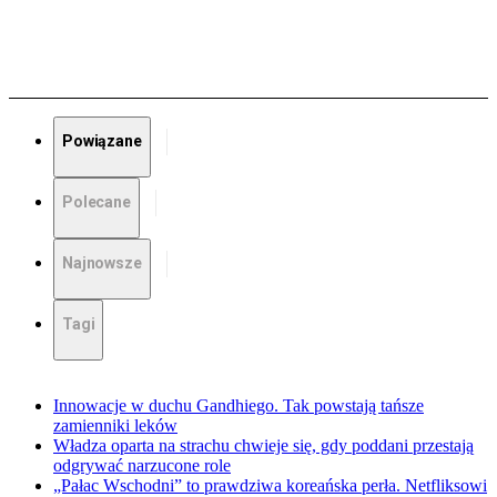
Powiązane
Polecane
Najnowsze
Tagi
Innowacje w duchu Gandhiego. Tak powstają tańsze
zamienniki leków
Władza oparta na strachu chwieje się, gdy poddani przestają
odgrywać narzucone role
„Pałac Wschodni” to prawdziwa koreańska perła. Netfliksowi