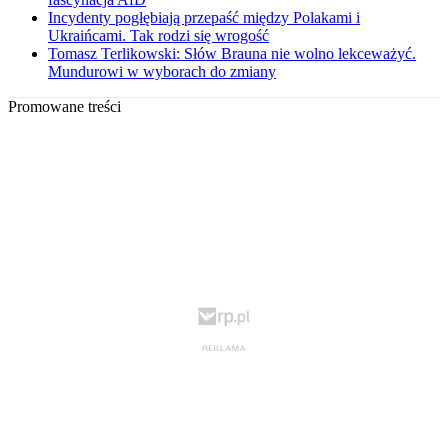
Incydenty pogłębiają przepaść między Polakami i
Ukraińcami. Tak rodzi się wrogość
Tomasz Terlikowski: Słów Brauna nie wolno lekceważyć.
Mundurowi w wyborach do zmiany
Promowane treści