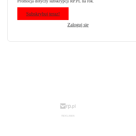
Promocja dotyczy subskrypcji RP.PL na rok.
Subskrybuj teraz!
Zaloguj się