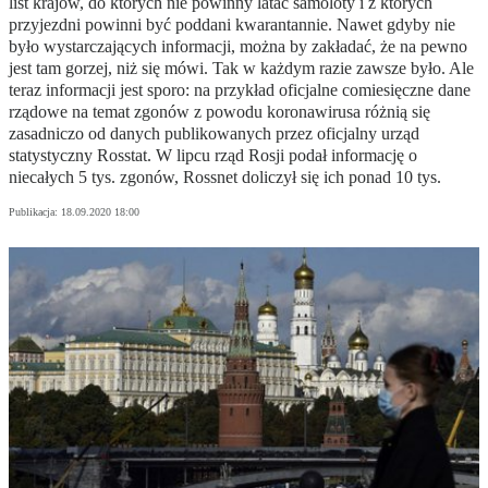
list krajów, do których nie powinny latać samoloty i z których
przyjezdni powinni być poddani kwarantannie. Nawet gdyby nie
było wystarczających informacji, można by zakładać, że na pewno
jest tam gorzej, niż się mówi. Tak w każdym razie zawsze było. Ale
teraz informacji jest sporo: na przykład oficjalne comiesięczne dane
rządowe na temat zgonów z powodu koronawirusa różnią się
zasadniczo od danych publikowanych przez oficjalny urząd
statystyczny Rosstat. W lipcu rząd Rosji podał informację o
niecałych 5 tys. zgonów, Rossnet doliczył się ich ponad 10 tys.
Publikacja:
18.09.2020 18:00