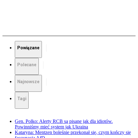
Powiązane
Polecane
Najnowsze
Tagi
Gen. Polko: Alerty RCB są pisane jak dla idiotów.
Powinniśmy mieć system jak Ukraina
Kataryna: Mentzen boleśnie przekonał się, czym kończy się
fascynacja AfD