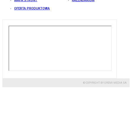
MAPA STRONY
KALENDARIUM
OFERTA PRODUKTOWA
© COPYRIGHT BY GREMI MEDIA SA