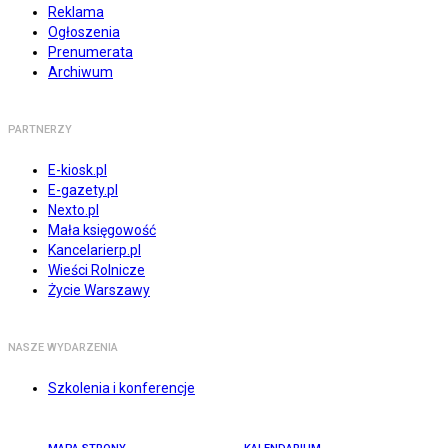
Reklama
Ogłoszenia
Prenumerata
Archiwum
PARTNERZY
E-kiosk.pl
E-gazety.pl
Nexto.pl
Mała księgowość
Kancelarierp.pl
Wieści Rolnicze
Życie Warszawy
NASZE WYDARZENIA
Szkolenia i konferencje