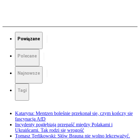
Powiązane
Polecane
Najnowsze
Tagi
Kataryna: Mentzen boleśnie przekonał się, czym kończy się
fascynacja AfD
Incydenty pogłębiają przepaść między Polakami i
Ukraińcami. Tak rodzi się wrogość
Tomasz Terlikowski: Słów Brauna nie wolno lekceważyć.