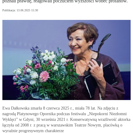
poznali prawdę, reagowali poczuciem wyższości wobec profanów.
Publikacja:
13.06.2025 15:30
Ewa Dałkowska zmarła 8 czerwca 2025 r., miała 78 lat. Na zdjęciu z
nagrodą Platynowego Opornika podczas festiwalu „Niepokorni Niezłomni
Wyklęci” w Gdyni, 30 września 2021 r. Konserwatywną wrażliwość aktorka
łączyła od 2008 r. z pracą w warszawskim Teatrze Nowym, placówką o
wyraźnie progresywnym charakterze