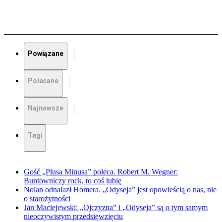
Powiązane
Polecane
Najnowsze
Tagi
Gość „Plusa Minusa” poleca. Robert M. Wegner:
Buntowniczy rock, to coś lubię
Nolan odnalazł Homera. „Odyseja” jest opowieścią o nas, nie
o starożytności
Jan Maciejewski: „Ojczyzna” i „Odyseja” są o tym samym
nieoczywistym przedsięwzięciu