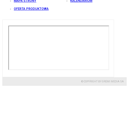
MAPA STRONY
KALENDARIUM
OFERTA PRODUKTOWA
© COPYRIGHT BY GREMI MEDIA SA