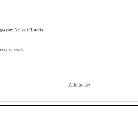
!
azyny: Nauka i Historia.
ki i ze świata.
Zaloguj się