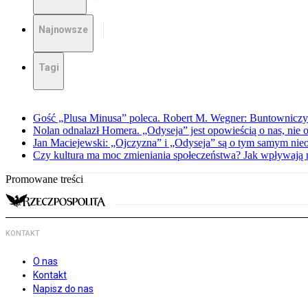
Najnowsze
Tagi
Gość „Plusa Minusa” poleca. Robert M. Wegner: Buntowniczy r
Nolan odnalazł Homera. „Odyseja” jest opowieścią o nas, nie o
Jan Maciejewski: „Ojczyzna” i „Odyseja” są o tym samym nie
Czy kultura ma moc zmieniania społeczeństwa? Jak wpływają na
Promowane treści
KONTAKT
O nas
Kontakt
Napisz do nas