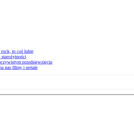
ock, to coś lubię
 starożytności
oczywistym przedsięwzięciu
 nas filmy i seriale