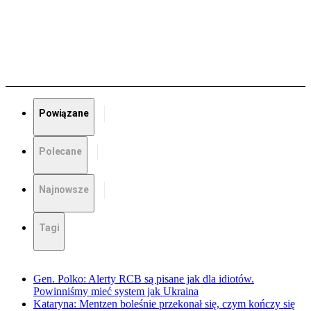
Powiązane
Polecane
Najnowsze
Tagi
Gen. Polko: Alerty RCB są pisane jak dla idiotów.
Powinniśmy mieć system jak Ukraina
Kataryna: Mentzen boleśnie przekonał się, czym kończy się