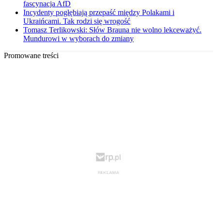
fascynacja AfD
Incydenty pogłębiają przepaść między Polakami i
Ukraińcami. Tak rodzi się wrogość
Tomasz Terlikowski: Słów Brauna nie wolno lekceważyć.
Mundurowi w wyborach do zmiany
Promowane treści