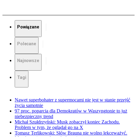
Powiązane
Polecane
Najnowsze
Tagi
Nawet superbohater z supermocami nie jest w stanie przejść
życia samotnie
97 proc. poparcia dla Demokratów w Waszyngtonie to już
niebezpieczny trend
Michał Szułdrzyński: Musk zobaczył koniec Zachodu.
Problem w tym, że oglądał go na X
Tomasz Terlikowski: Słów Brauna nie wolno lekceważyć.