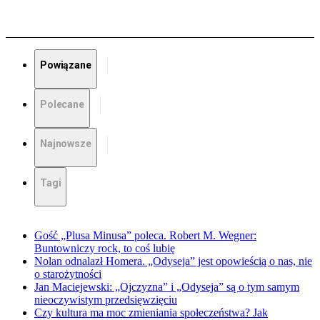
Powiązane
Polecane
Najnowsze
Tagi
Gość „Plusa Minusa” poleca. Robert M. Wegner:
Buntowniczy rock, to coś lubię
Nolan odnalazł Homera. „Odyseja” jest opowieścią o nas, nie
o starożytności
Jan Maciejewski: „Ojczyzna” i „Odyseja” są o tym samym
nieoczywistym przedsięwzięciu
Czy kultura ma moc zmieniania społeczeństwa? Jak