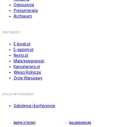
Ogłoszenia
Prenumerata
Archiwum
PARTNERZY
E-kiosk.pl
E-gazety.pl
Nexto.pl
Mała księgowość
Kancelarierp.pl
Wieści Rolnicze
Życie Warszawy
NASZE WYDARZENIA
Szkolenia i konferencje
MAPA STRONY
KALENDARIUM