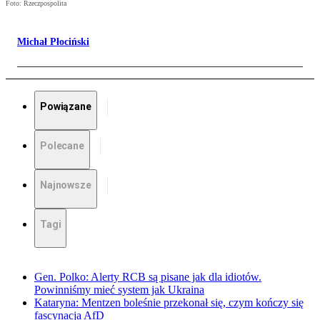
Foto: Rzeczpospolita
Michał Płociński
Powiązane
Polecane
Najnowsze
Tagi
Gen. Polko: Alerty RCB są pisane jak dla idiotów.
Powinniśmy mieć system jak Ukraina
Kataryna: Mentzen boleśnie przekonał się, czym kończy się
fascynacja AfD