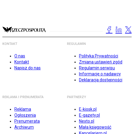
KONTAKT
REGULAMIN
O nas
Polityka Prywatności
Kontakt
Zmiana ustawień zgód
Napisz do nas
Regulamin serwisu
Informacje o nadawcy
Deklaracja dostępności
REKLAMA I PRENUMERATA
PARTNERZY
Reklama
E-kiosk.pl
Ogłoszenia
E-gazety.pl
Prenumerata
Nexto.pl
Archiwum
Mała księgowość
Kancelarierp.pl