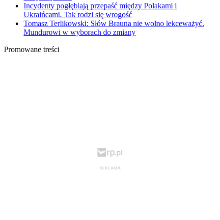
Incydenty pogłębiają przepaść między Polakami i
Ukraińcami. Tak rodzi się wrogość
Tomasz Terlikowski: Słów Brauna nie wolno lekceważyć.
Mundurowi w wyborach do zmiany
Promowane treści