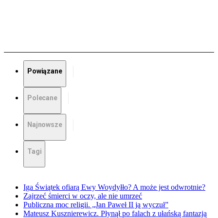
Powiązane
Polecane
Najnowsze
Tagi
Iga Świątek ofiarą Ewy Woydyłło? A może jest odwrotnie?
Zajrzeć śmierci w oczy, ale nie umrzeć
Publiczna moc religii. „Jan Paweł II ją wyczuł”
Mateusz Kusznierewicz. Płynął po falach z ułańską fantazją