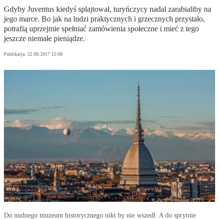
Gdyby Juventus kiedyś splajtował, turyńczycy nadal zarabialiby na
jego marce. Bo jak na ludzi praktycznych i grzecznych przystało,
potrafią uprzejmie spełniać zamówienia społeczne i mieć z tego
jeszcze niemałe pieniądze.
Publikacja:
22.09.2017 12:00
Do nudnego muzeum historycznego nikt by nie wszedł. A do sprytnie