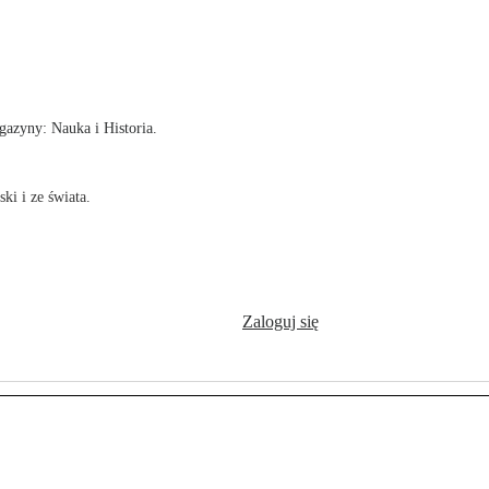
!
azyny: Nauka i Historia.
ki i ze świata.
Zaloguj się