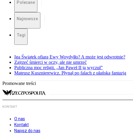
Polecane
Najnowsze
Tagi
Iga Świątek ofiarą Ewy Woydyłło? A może jest odwrotnie?
Zajrzeć śmierci w oczy, ale nie umrzeć
Publiczna moc religii. „Jan Paweł II ją wyczuł”
Mateusz Kusznierewicz. Płynął po falach z ułańską fantazją
Promowane treści
KONTAKT
O nas
Kontakt
Napisz do nas