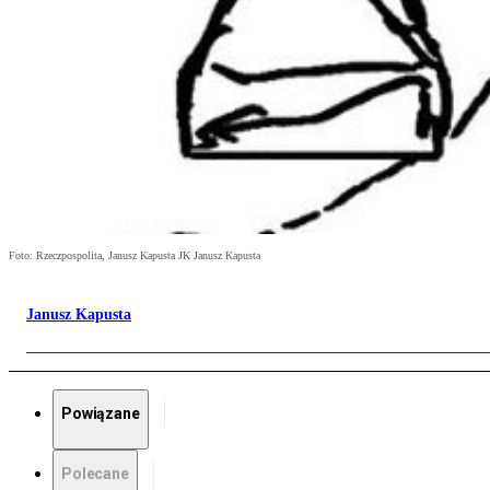
Foto: Rzeczpospolita, Janusz Kapusta JK Janusz Kapusta
Janusz Kapusta
Powiązane
Polecane