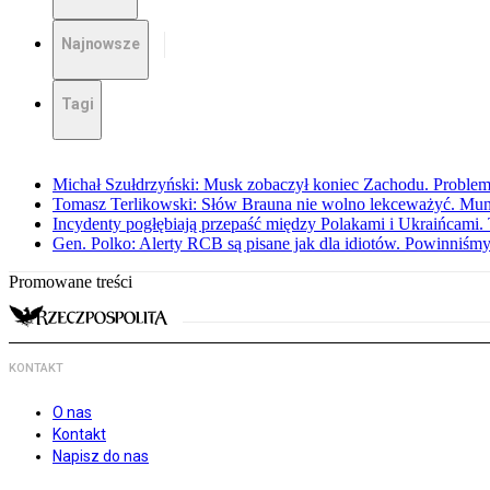
Najnowsze
Tagi
Michał Szułdrzyński: Musk zobaczył koniec Zachodu. Problem
Tomasz Terlikowski: Słów Brauna nie wolno lekceważyć. Mu
Incydenty pogłębiają przepaść między Polakami i Ukraińcami. 
Gen. Polko: Alerty RCB są pisane jak dla idiotów. Powinniśmy
Promowane treści
KONTAKT
O nas
Kontakt
Napisz do nas