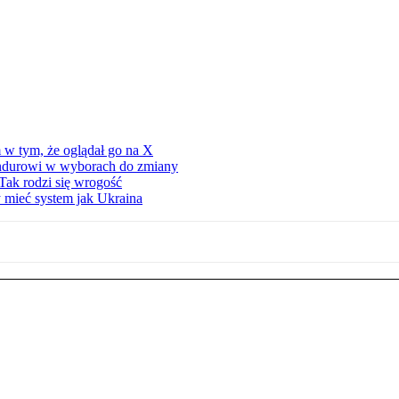
 w tym, że oglądał go na X
ndurowi w wyborach do zmiany
Tak rodzi się wrogość
 mieć system jak Ukraina