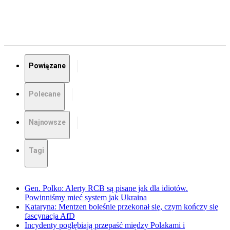
Powiązane
Polecane
Najnowsze
Tagi
Gen. Polko: Alerty RCB są pisane jak dla idiotów.
Powinniśmy mieć system jak Ukraina
Kataryna: Mentzen boleśnie przekonał się, czym kończy się
fascynacja AfD
Incydenty pogłębiają przepaść między Polakami i