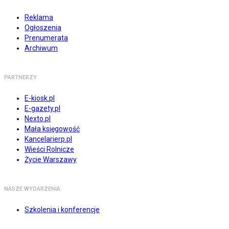
Reklama
Ogłoszenia
Prenumerata
Archiwum
PARTNERZY
E-kiosk.pl
E-gazety.pl
Nexto.pl
Mała księgowość
Kancelarierp.pl
Wieści Rolnicze
Życie Warszawy
NASZE WYDARZENIA
Szkolenia i konferencje