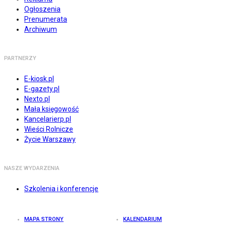
Ogłoszenia
Prenumerata
Archiwum
PARTNERZY
E-kiosk.pl
E-gazety.pl
Nexto.pl
Mała księgowość
Kancelarierp.pl
Wieści Rolnicze
Życie Warszawy
NASZE WYDARZENIA
Szkolenia i konferencje
MAPA STRONY
KALENDARIUM