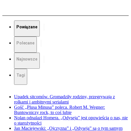
Powiązane
Polecane
Najnowsze
Tagi
Upadek sitcomów. Gromadziły rodziny, przegrywają z
rolkami i ambitnymi serialami
Gość „Plusa Minusa” poleca. Robert M. Wegner:
Buntowniczy rock, to coś lubię
Nolan odnalazł Homera. „Odyseja” jest opowieścią o nas, nie
o starożytności
Jan Maciejewski: „Ojczyzna” i „Odyseja” są o tym samym