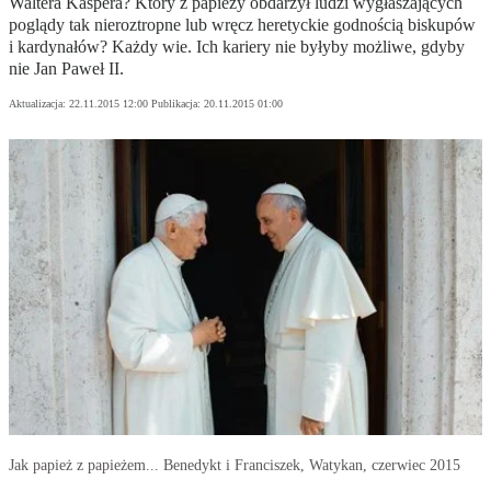
Waltera Kaspera? Który z papieży obdarzył ludzi wygłaszających
poglądy tak nieroztropne lub wręcz heretyckie godnością biskupów
i kardynałów? Każdy wie. Ich kariery nie byłyby możliwe, gdyby
nie Jan Paweł II.
Aktualizacja:
22.11.2015 12:00
Publikacja:
20.11.2015 01:00
Jak papież z papieżem... Benedykt i Franciszek, Watykan, czerwiec 2015