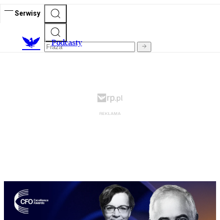
Serwisy
P
odcasty