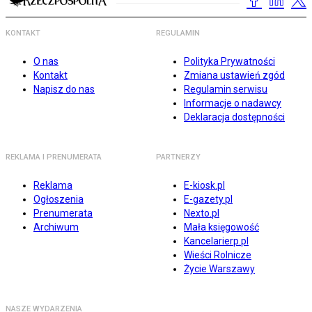
KONTAKT
REGULAMIN
O nas
Polityka Prywatności
Kontakt
Zmiana ustawień zgód
Napisz do nas
Regulamin serwisu
Informacje o nadawcy
Deklaracja dostępności
REKLAMA I PRENUMERATA
PARTNERZY
Reklama
E-kiosk.pl
Ogłoszenia
E-gazety.pl
Prenumerata
Nexto.pl
Archiwum
Mała księgowość
Kancelarierp.pl
Wieści Rolnicze
Życie Warszawy
NASZE WYDARZENIA