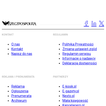
KONTAKT
REGULAMIN
O nas
Polityka Prywatności
Kontakt
Zmiana ustawień zgód
Napisz do nas
Regulamin serwisu
Informacje o nadawcy
Deklaracja dostępności
REKLAMA I PRENUMERATA
PARTNERZY
Reklama
E-kiosk.pl
Ogłoszenia
E-gazety.pl
Prenumerata
Nexto.pl
Archiwum
Mała księgowość
Kancelarierp.pl