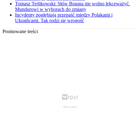
Tomasz Terlikowski: Słów Brauna nie wolno lekceważyć.
Mundurowi w wyborach do zmiany
Incydenty pogłębiają przepaść między Polakami i
Ukraińcami. Tak rodzi się wrogość
Promowane treści