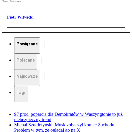
Foto: Fotorzepa
Piotr Witwicki
Powiązane
Polecane
Najnowsze
Tagi
97 proc. poparcia dla Demokratów w Waszyngtonie to już
niebezpieczny trend
Michał Szułdrzyński: Musk zobaczył koniec Zachodu.
Problem w tym, że oglądał go na X