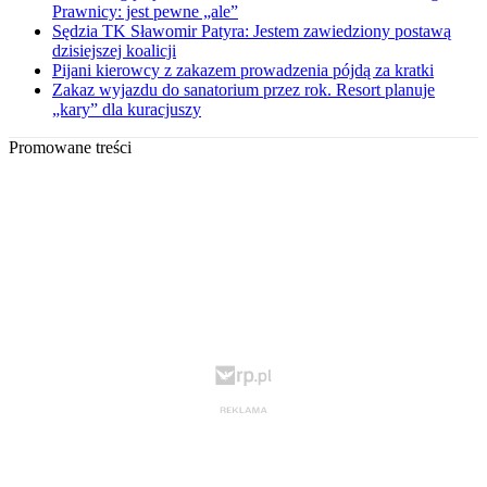
Prawnicy: jest pewne „ale”
Sędzia TK Sławomir Patyra: Jestem zawiedziony postawą
dzisiejszej koalicji
Pijani kierowcy z zakazem prowadzenia pójdą za kratki
Zakaz wyjazdu do sanatorium przez rok. Resort planuje
„kary” dla kuracjuszy
Promowane treści