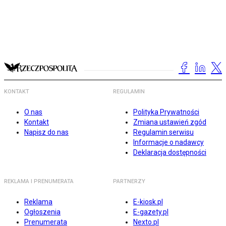
KONTAKT
REGULAMIN
O nas
Polityka Prywatności
Kontakt
Zmiana ustawień zgód
Napisz do nas
Regulamin serwisu
Informacje o nadawcy
Deklaracja dostępności
REKLAMA I PRENUMERATA
PARTNERZY
Reklama
E-kiosk.pl
Ogłoszenia
E-gazety.pl
Prenumerata
Nexto.pl