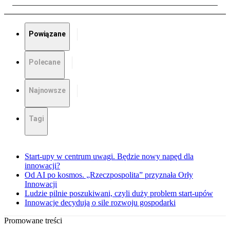
Powiązane
Polecane
Najnowsze
Tagi
Start-upy w centrum uwagi. Będzie nowy napęd dla
innowacji?
Od AI po kosmos. „Rzeczpospolita” przyznała Orły
Innowacji
Ludzie pilnie poszukiwani, czyli duży problem start-upów
Innowacje decydują o sile rozwoju gospodarki
Promowane treści