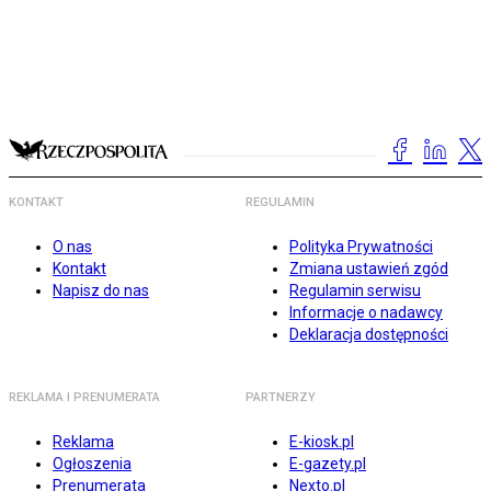
KONTAKT
REGULAMIN
O nas
Polityka Prywatności
Kontakt
Zmiana ustawień zgód
Napisz do nas
Regulamin serwisu
Informacje o nadawcy
Deklaracja dostępności
REKLAMA I PRENUMERATA
PARTNERZY
Reklama
E-kiosk.pl
Ogłoszenia
E-gazety.pl
Prenumerata
Nexto.pl