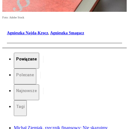
Foto: Adobe Stock
Agnieszka Najda-Krocz
,
Agnieszka Smagacz
Powiązane
Polecane
Najnowsze
Tagi
Michał Ziemiak, rzecznik finansowy: Nie skazujmy