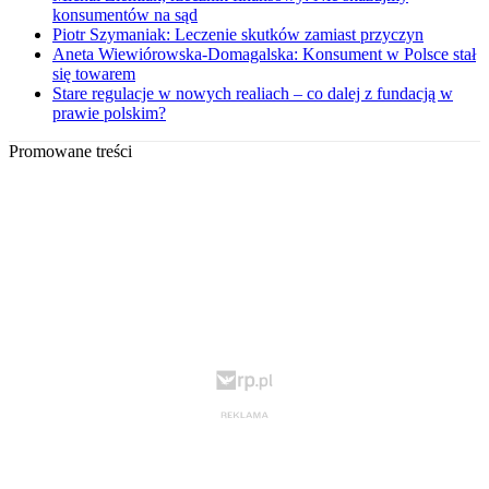
konsumentów na sąd
Piotr Szymaniak: Leczenie skutków zamiast przyczyn
Aneta Wiewiórowska-Domagalska: Konsument w Polsce stał
się towarem
Stare regulacje w nowych realiach – co dalej z fundacją w
prawie polskim?
Promowane treści