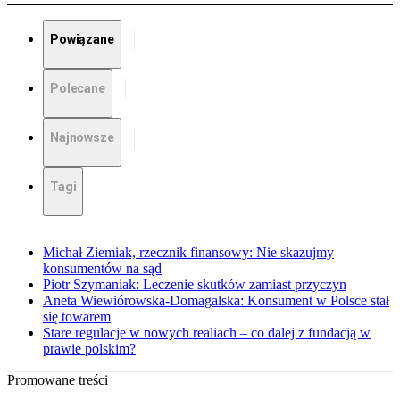
Powiązane
Polecane
Najnowsze
Tagi
Michał Ziemiak, rzecznik finansowy: Nie skazujmy
konsumentów na sąd
Piotr Szymaniak: Leczenie skutków zamiast przyczyn
Aneta Wiewiórowska-Domagalska: Konsument w Polsce stał
się towarem
Stare regulacje w nowych realiach – co dalej z fundacją w
prawie polskim?
Promowane treści