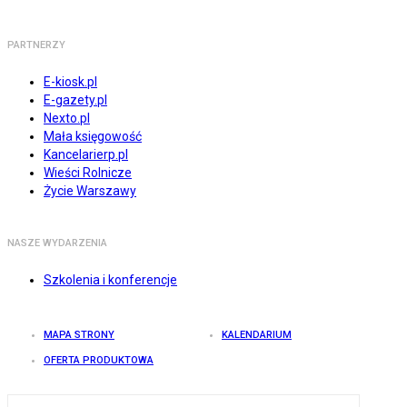
PARTNERZY
E-kiosk.pl
E-gazety.pl
Nexto.pl
Mała księgowość
Kancelarierp.pl
Wieści Rolnicze
Życie Warszawy
NASZE WYDARZENIA
Szkolenia i konferencje
MAPA STRONY
KALENDARIUM
OFERTA PRODUKTOWA