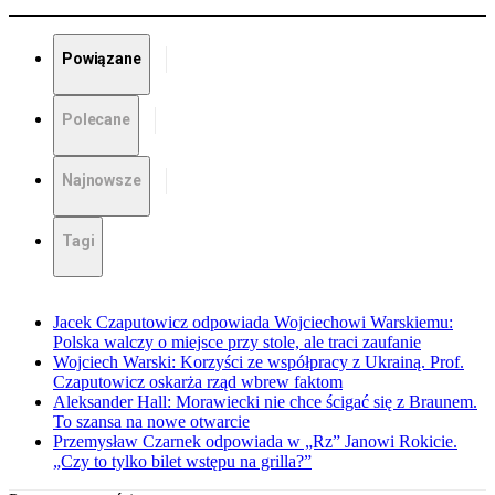
Powiązane
Polecane
Najnowsze
Tagi
Jacek Czaputowicz odpowiada Wojciechowi Warskiemu:
Polska walczy o miejsce przy stole, ale traci zaufanie
Wojciech Warski: Korzyści ze współpracy z Ukrainą. Prof.
Czaputowicz oskarża rząd wbrew faktom
Aleksander Hall: Morawiecki nie chce ścigać się z Braunem.
To szansa na nowe otwarcie
Przemysław Czarnek odpowiada w „Rz” Janowi Rokicie.
„Czy to tylko bilet wstępu na grilla?”