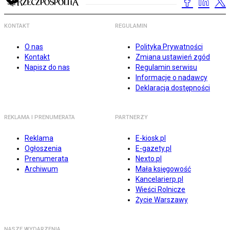
KONTAKT
REGULAMIN
O nas
Polityka Prywatności
Kontakt
Zmiana ustawień zgód
Napisz do nas
Regulamin serwisu
Informacje o nadawcy
Deklaracja dostępności
REKLAMA I PRENUMERATA
PARTNERZY
Reklama
E-kiosk.pl
Ogłoszenia
E-gazety.pl
Prenumerata
Nexto.pl
Archiwum
Mała księgowość
Kancelarierp.pl
Wieści Rolnicze
Życie Warszawy
NASZE WYDARZENIA