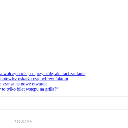
lczy o miejsce przy stole, ale traci zaufanie
zaputowicz oskarża rząd wbrew faktom
o szansa na nowe otwarcie
 tylko bilet wstępu na grilla?”
REGULAMIN