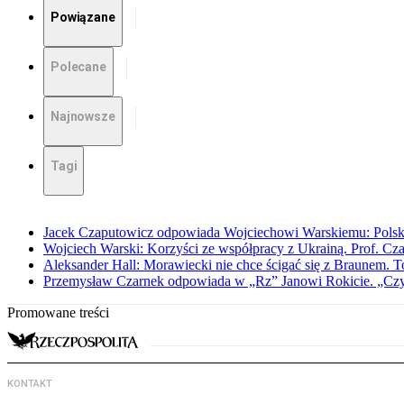
Powiązane
Polecane
Najnowsze
Tagi
Jacek Czaputowicz odpowiada Wojciechowi Warskiemu: Polska wa
Wojciech Warski: Korzyści ze współpracy z Ukrainą. Prof. C
Aleksander Hall: Morawiecki nie chce ścigać się z Braunem. T
Przemysław Czarnek odpowiada w „Rz” Janowi Rokicie. „Czy to
Promowane treści
KONTAKT