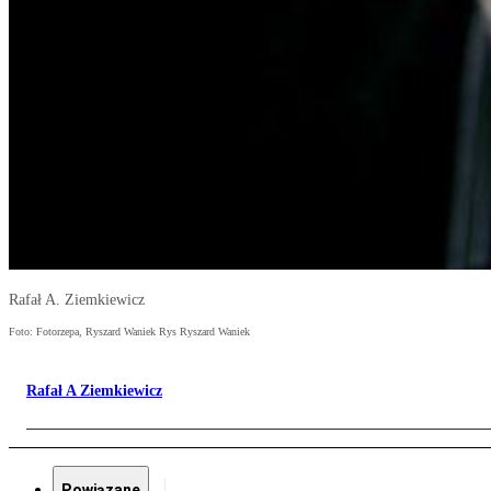
Rafał A. Ziemkiewicz
Foto: Fotorzepa, Ryszard Waniek Rys Ryszard Waniek
Rafał A Ziemkiewicz
Powiązane