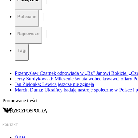
Polecane
Najnowsze
Tagi
Przemysław Czarnek odpowiada w „Rz” Janowi Rokicie. „Czy to
Jerzy Surdykowski: Milczenie świata wobec krwawej ofiary 
Jan Zielonka: Lewica jeszcze nie zginęła
Marcin Duma: Ukraińcy badają nastroje społeczne w Polsce i 
Promowane treści
KONTAKT
O nas