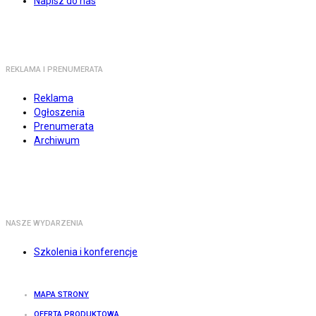
Napisz do nas
REKLAMA I PRENUMERATA
Reklama
Ogłoszenia
Prenumerata
Archiwum
NASZE WYDARZENIA
Szkolenia i konferencje
MAPA STRONY
OFERTA PRODUKTOWA