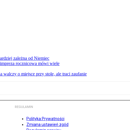
ardziej zależna od Niemiec
 impreza rocznicowa mówi wiele
lczy o miejsce przy stole, ale traci zaufanie
REGULAMIN
Polityka Prywatności
Zmiana ustawień zgód