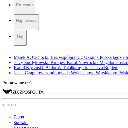
Polecane
Najnowsze
Tagi
Marek A. Cichocki: Bez współpracy z Ukrainą Polska będzie b
Jerzy Surdykowski: Kim jest Karol Nawrocki? Megalomańska
Kamil Kłysiński: Białoruś. Totalitarny skansen za Bugiem
Jacek Czaputowicz odpowiada Wojciechowi Warskiemu: Polska wa
Promowane treści
KONTAKT
O nas
Kontakt